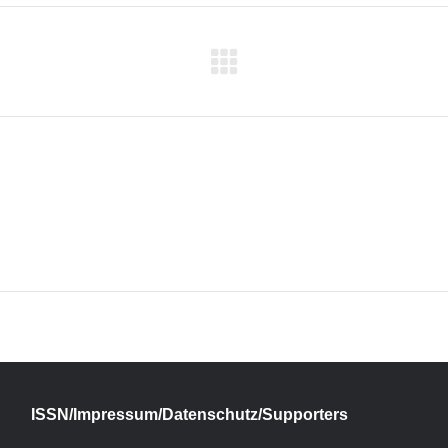
Next
project:
ISSN/Impressum/Datenschutz/Supporters