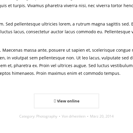
is et turpis. Vivamus pharetra viverra nisi, nec viverra tortor hen
. Sed pellentesque ultricies lorem, a rutrum magna sagittis sed. Et
luctus lacus, consectetur auctor lacus commodo eu. Pellentesque v
. Maecenas massa ante, posuere ut sapien et, scelerisque congue nis
en, in volutpat sem pellentesque non. Ut leo lacus, vulputate sed d
m et, pharetra ex. Proin vel ultrices augue. Sed luctus vestibulum
 inceptos himenaeos. Proin maximus enim et commodo tempus.
View online
Category:
Photography
Von
drheinlein
März 20, 2014