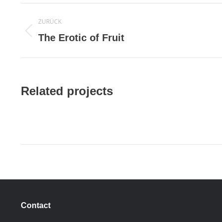
Project
ZURÜCK
navigation
Previous
The Erotic of Fruit
project:
Related projects
Contact