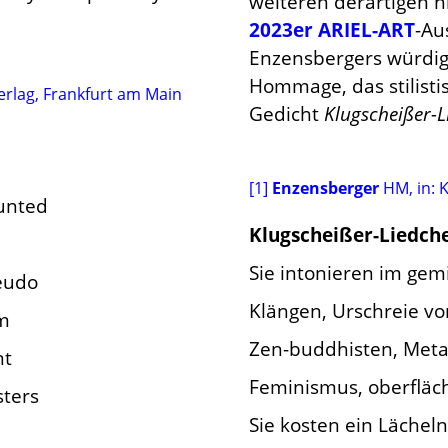
weiteren derartigen h
2023er ARIEL-ART
-Au
Enzensbergers würdig
Hommage, das stilistis
rlag, Frankfurt am Main
Gedicht
Klugscheißer-
[1]
Enzensberger
HM, in: 
ounted
Klugscheißer-Liedch
Sie intonieren im ge
eudo
Klängen, Urschreie vo
sm
Zen-buddhisten, Meta
nt
Feminismus, oberfläch
sters
Sie kosten ein Läche