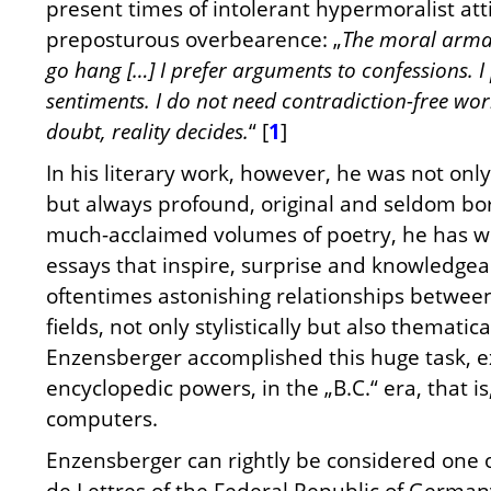
present times of intolerant hypermoralist at
preposturous overbearence: „
The moral armam
go hang
[…] I prefer arguments to confessions. I
sentiments. I do not need contradiction-free worl
doubt, reality decides.
“ [
1
]
In his literary work, however, he was not on
but always profound, original and seldom bori
much-acclaimed volumes of poetry, he has wri
essays that inspire, surprise and knowledge
oftentimes astonishing relationships between
fields, not only stylistically but also thematic
Enzensberger accomplished this huge task, e
encyclopedic powers, in the „B.C.“ era, that is
computers.
Enzensberger can rightly be considered one
de Lettres of the Federal Republic of German