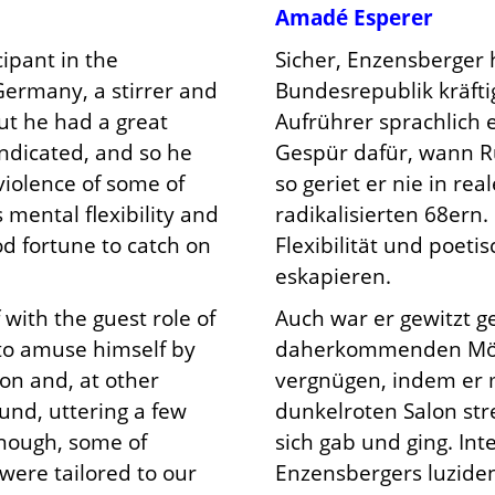
Amadé Esperer
ipant in the
Sicher, Enzensberger h
 Germany, a stirrer and
Bundesrepublik kräfti
but he had a great
Aufrührer sprachlich 
ndicated, and so he
Gespür dafür, wann Rü
 violence of some of
so geriet er nie in re
s mental flexibility and
radikalisierten 68ern.
d fortune to catch on
Flexibilität und poetis
eskapieren.
with the guest role of
Auch war er gewitzt ge
 to amuse himself by
daherkommenden Möch
lon and, at other
vergnügen, indem er 
und, uttering a few
dunkelroten Salon stre
enough, some of
sich gab und ging. In
were tailored to our
Enzensbergers luzide