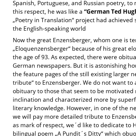
Spanish, Portuguese, and Russian poetry, to 
this respect, he was like a
“German Ted Hug
„Poetry in Translation“ project had achieved 
the English-speaking world
Now the great Enzensberger, whom one is te
„Eloquenzensberger“ because of his great el
the age of 93. As expected, there were obituar
German newspapers. But it is astonishing h
the feature pages of the still existing larger
tribute“ to Enzensberger. We do not want to
obituary to those that seem to be motivated
inclination and characterized more by superfi
literary knowledge. However, in one of the ne
we will pay more detailed tribute to Enzensb
as mark of respect, we´d like to dedicate to
bilingual poem „A Pundit´s Ditty“ which obuou