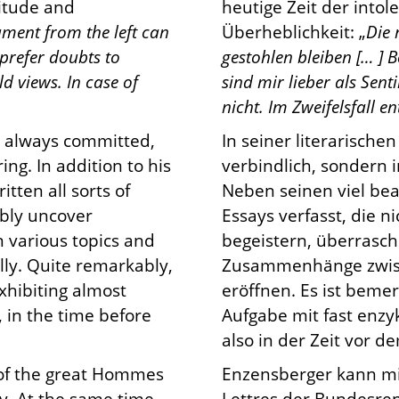
titude and
heutige Zeit der int
ent from the left can
Überheblichkeit: „
Die 
 prefer doubts to
gestohlen bleiben [… ] 
d views. In case of
sind mir lieber als Sen
nicht. Im Zweifelsfall en
ly always committed,
In seiner literarischen
ng. In addition to his
verbindlich, sondern i
tten all sorts of
Neben seinen viel be
ably uncover
Essays verfasst, die n
 various topics and
begeistern, überrasch
ally. Quite remarkably,
Zusammenhänge zwis
xhibiting almost
eröffnen. Es ist beme
, in the time before
Aufgabe mit fast enzyk
also in der Zeit vor d
 of the great Hommes
Enzensberger kann mi
y. At the same time,
Lettres der Bundesrep