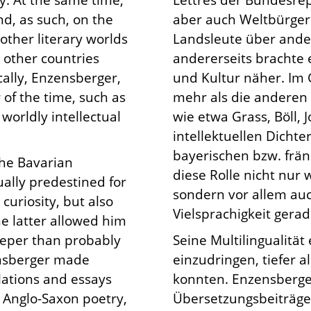
nd, as such, on the
aber auch Weltbürger u
ther literary worlds
Landsleute über ander
 other countries
andererseits brachte 
cally, Enzensberger,
und Kultur näher. Im
of the time, such as
mehr als die anderen g
worldly intellectual
wie etwa Grass, Böll,
intellektuellen Dichte
bayerischen bzw. frän
the Bavarian
diese Rolle nicht nur
ally predestined for
sondern vor allem au
 curiosity, but also
Vielsprachigkeit gerad
he latter allowed him
deeper than probably
Seine Multilingualität
ensberger made
einzudringen, tiefer a
lations and essays
konnten. Enzensberge
 Anglo-Saxon poetry,
Übersetzungsbeiträge 