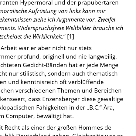
oleranten Hypermoral und der präpubertären
moralische Aufrüstung von links kann mir
Bekenntnissen ziehe ich Argumente vor. Zweifel
timents. Widerspruchsfreie Weltbilder brauche ich
tscheidet die Wirklichkeit
.“ [1]
 Arbeit war er aber nicht nur stets
mmer profund, originell und nie langweilig.
achteten Gedicht-Bänden hat er jede Menge
icht nur stilistisch, sondern auch thematisch
en und kenntnisreich oft verblüffende
chen verschiedenen Themen und Bereichen
rkenswert, dass Enzensberger diese gewaltige
lopädischen Fähigkeiten in der „B.C.“-Ära,
em Computer, bewältigt hat.
t Recht als einer der großen Hommes de
ublik Deutschland gelten. Gleichzeitig war er