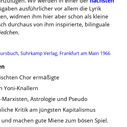
inzufügen. Wir werden in einer der
nächsten
sgaben ausführlicher vor allem die Lyrik
en, widmen ihm hier aber schon als kleine
ch durchaus von ihm inspirierte, bilinguale
Liedchen
.
Kursbuch, Suhrkamp Verlag, Frankfurt am Main 1966
en
mischten Chor ermäßigte
n Yoni-Knallern
-Marxisten, Astrologie und Pseudo
liche Kritik am jüngsten Kapitalismus
ln und machen gute Miene zum bösen Spiel.