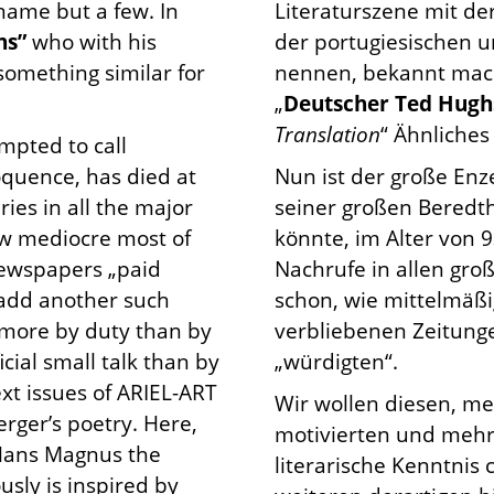
name but a few. In
Literaturszene mit de
hs”
who with his
der portugiesischen u
something similar for
nennen, bekannt macht
„
Deutscher Ted Hugh
Translation
“ Ähnliches
mpted to call
oquence, has died at
Nun ist der große En
ies in all the major
seiner großen Beredt
ow mediocre most of
könnte, im Alter von 
 newspapers „paid
Nachrufe in allen groß
 add another such
schon, wie mittelmäßi
 more by duty than by
verbliebenen Zeitung
cial small talk than by
„würdigten“.
xt issues of ARIEL-ART
Wir wollen diesen, me
erger’s poetry.
Here,
motivierten und mehr 
 Hans Magnus the
literarische Kenntnis
sly is inspired by