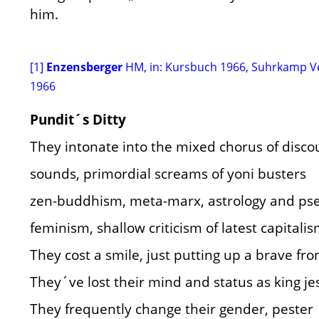
him.
[1]
Enzensberger
HM, in: Kursbuch 1966, Suhrkamp Ve
1966
Pundit´s Ditty
They intonate into the mixed chorus of disc
sounds, primordial screams of yoni busters
zen-buddhism, meta-marx, astrology and ps
feminism, shallow criticism of latest capitali
They cost a smile, just putting up a brave fro
They´ve lost their mind and status as king je
They frequently change their gender, pester