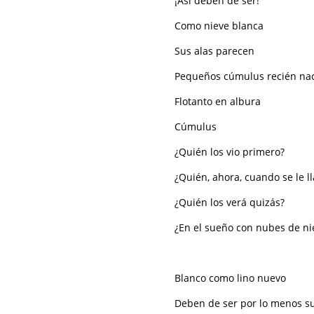
¡Así deben de ser!
Como nieve blanca
Sus alas parecen
Pequeños cúmulus recién na
Flotanto en albura
Cúmulus
¿Quién los vio primero?
¿Quién, ahora, cuando se le l
¿Quién los verá quizás?
¿En el sueño con nubes de ni
Blanco como lino nuevo
Deben de ser por lo menos su