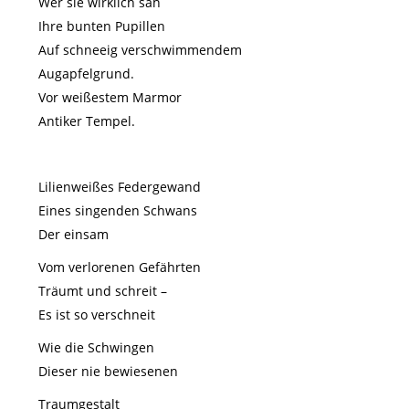
Wer sie wirklich sah
Ihre bunten Pupillen
Auf schneeig verschwimmendem
Augapfelgrund.
Vor weißestem Marmor
Antiker Tempel.
Lilienweißes Federgewand
Eines singenden Schwans
Der einsam
Vom verlorenen Gefährten
Träumt und schreit –
Es ist so verschneit
Wie die Schwingen
Dieser nie bewiesenen
Traumgestalt