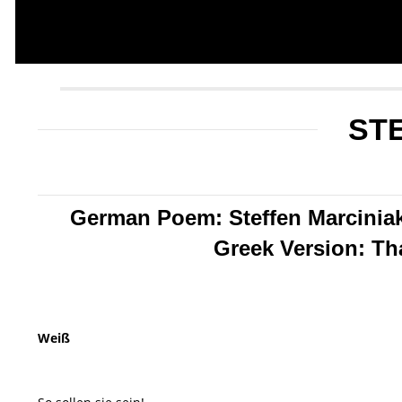
ST
German Poem: Steffen Marciniak
Greek Version: Tha
Weiß