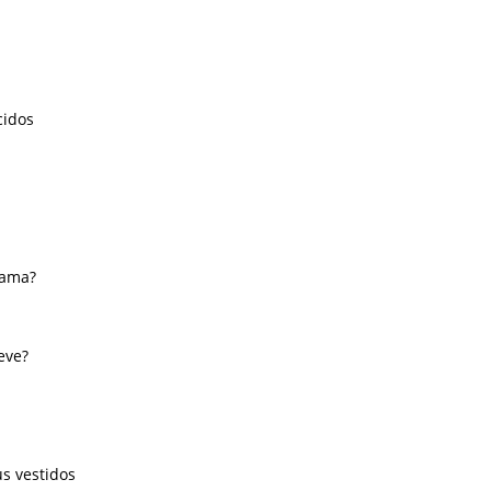
cidos
lama?
eve?
s vestidos