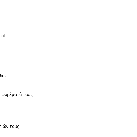
ροί
δες;
α φορέματά τους
τιών τους