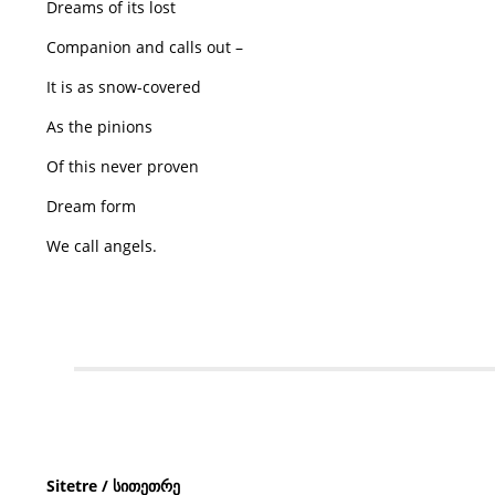
Dreams of its lost
Companion and calls out –
It is as snow-covered
As the pinions
Of this never proven
Dream form
We call angels.
Sitetre /
სითეთრე