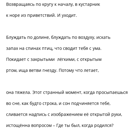
Возвращаясь по кругу к началу, в кустарник
к норе из приветствий. И уходит.
Блуждать по долине, блуждать по воздуху, искать
запах на спинах птиц, что сводит тебя с ума.
Покидает с закрытыми лёгкими, с открытым
ртом, ища ветви гнезду. Потому что летает,
она тяжела. Этот странный момент, когда просыпаешься
во сне, как будто строка, и сон подчиняется тебе,
сливается надпись с изображением её открытой руки,
истощённа вопросом – Где ты был, когда родился?