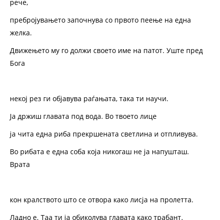
рече,
пребројувањето започнува со првото пеење на една
желка.
Движењето му го должи своето име на патот. Уште пред
Бога
некој рез ги објавува раѓањата, така ти научи.
Ја држиш главата под вода. Во твоето лице
ја чита една риба прекршената светлина и отпливува.
Во рибата е една соба која никогаш не ја напушташ.
Врата
кон кралството што се отвора како лисја на пролетта.
Ладно е. Таа ти ја обиколува главата како трабант.