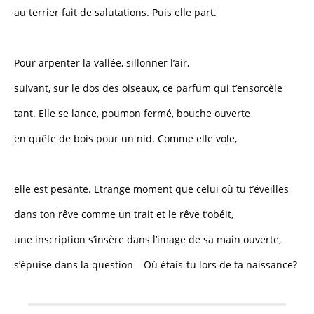
au terrier fait de salutations. Puis elle part.
Pour arpenter la vallée, sillonner l’air,
suivant, sur le dos des oiseaux, ce parfum qui t’ensorcèle
tant. Elle se lance, poumon fermé, bouche ouverte
en quête de bois pour un nid. Comme elle vole,
elle est pesante. Etrange moment que celui où tu t’éveilles
dans ton rêve comme un trait et le rêve t’obéit,
une inscription s’insère dans l’image de sa main ouverte,
s’épuise dans la question – Où étais-tu lors de ta naissance?