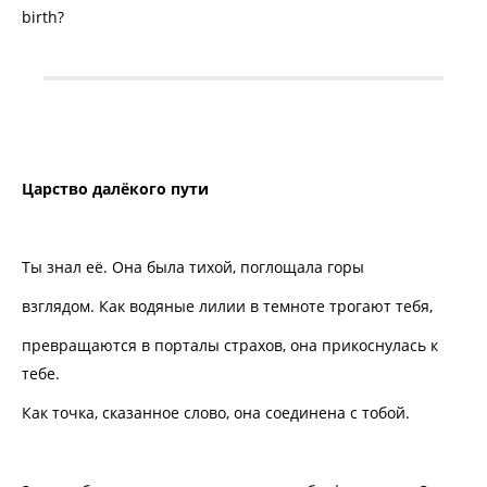
birth?
Царство
далёкого
пути
Ты знал её. Она была тихой, поглощала горы
взглядом. Как водяные лилии в темноте трогают тебя,
превращаются в порталы страхов, она прикоснулась к
тебе.
Как точка, сказанное слово, она соединена с тобой.