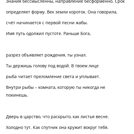
Знания бессмысленны, направление бесформенно. Срок
определяет форму. Век земли короток. Она говорила,
счёт начинается с первой песни жабы.
Имя путь одолжил пустоте. Раньше Бога,
разрез объявляет рождения, ты узнал.
Ты держишь голову под водой. В твоем лице
рыба читает преломление света и уплывает.
Внутри рыбы – комната, которую ты никогда не
покинешь.
Дверь в царство, что раскрыто, как листья весне.
Холодно тут. Как спутник она кружит вокруг тебя.