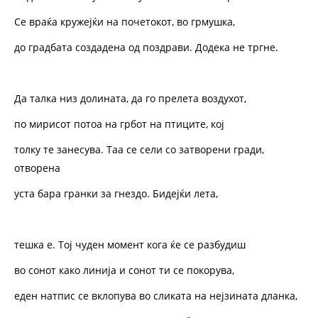
Се враќа кружејќи на почетокот, во грмушка,
до градбата создадена од поздрави. Додека не тргне.
Да талка низ долината, да го прелета воздухот,
по мирисот потоа на грбот на птиците, кој
толку те занесува. Таа се сели со затворени гради,
отворенa
уста бара гранки за гнездо. Бидејќи лета,
тешка е. Тој чуден момент кога ќе се разбудиш
во сонот како линија и сонот ти се покорува,
еден натпис се вклопува во сликата на нејзината дланка,