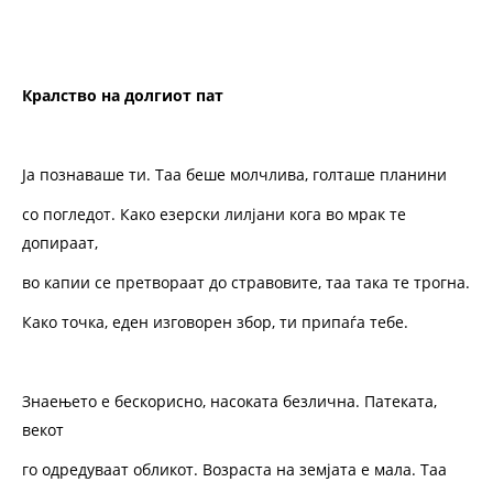
Кралство на долгиот пат
Ја познаваше ти. Таа беше молчлива, голташе планини
со погледот. Како езерски лилјани кога во мрак те
допираат,
во капии се претвoраат до стравовите, таа така те трогна.
Како точка, еден изговорен збор, ти припаѓа тебе.
Знаењето е бескорисно, насоката безлична. Патеката,
векот
го одредуваат обликот. Возраста на земјата е мала. Таа