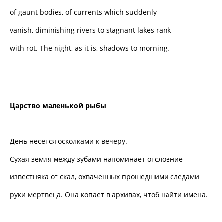
of gaunt bodies, of currents which suddenly
vanish, diminishing rivers to stagnant lakes rank
with rot. The night, as it is, shadows to morning.
Царство маленькой рыбы
День несется осколками к вечеру.
Сухая земля между зубами напоминает отслоение
известняка от скал, охваченных прошедшими следами
руки мертвеца. Она копает в архивах, чтоб найти имена.