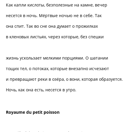
Как капли кислоты, безполезные на камне, вечер
несется в ночь. Мёртвые ночью не в себе. Так
она спит. Так во сне она думает о прожилках
в кленовых листьях, через которые, без спешки
жизнь ускользает мелкими порциями. О шатании
тощих тел, о потоках, которые внезапно исчезают
и превращают реки в озёра, о вони, которая образуется.
Ночь, как она есть, несется в утро.
Royaume
du
petit
poisson