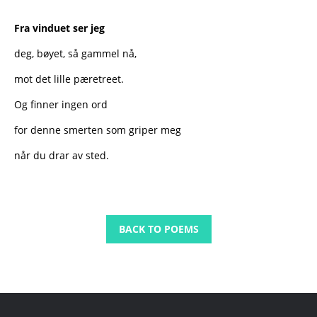
Fra vinduet ser jeg
deg, bøyet, så gammel nå,
mot det lille pæretreet.
Og finner ingen ord
for denne smerten som griper meg
når du drar av sted.
BACK TO POEMS