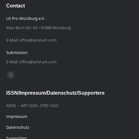
Contact
Lit Pro Würzburg e.V.
Max-Born-Str. 63 • 97080 Würzburg
E-Mail: office@ariel-art.com
Submission
E-Mail: office@ariel-art.com
Finden Sie uns auf:
E-
Mail
ISSN/Impressum/Datenschutz/Supporters
page
opens
ARIEL – ART ISSN 2700-1423
in
Impressum
new
window
Datenschutz
Supporters