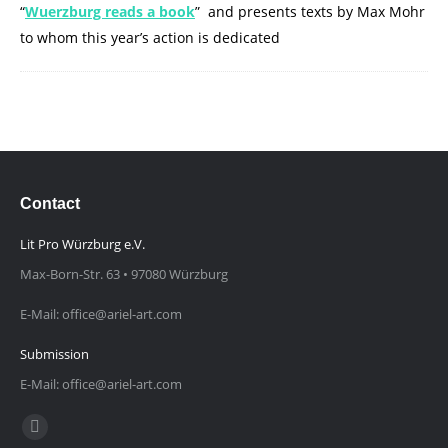
“
Wuerzburg reads a book
” and presents texts by Max Mohr
to whom this year’s action is dedicated
Contact
Lit Pro Würzburg e.V.
Max-Born-Str. 63 • 97080 Würzburg
E-Mail: office@ariel-art.com
Submission
E-Mail: office@ariel-art.com
Finden Sie uns auf:
E-