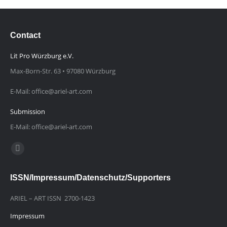
Contact
Lit Pro Würzburg e.V.
Max-Born-Str. 63 • 97080 Würzburg
E-Mail: office@ariel-art.com
Submission
E-Mail: office@ariel-art.com
Finden Sie uns auf:
E-
Mail
ISSN/Impressum/Datenschutz/Supporters
page
opens
ARIEL – ART ISSN 2700-1423
in
Impressum
new