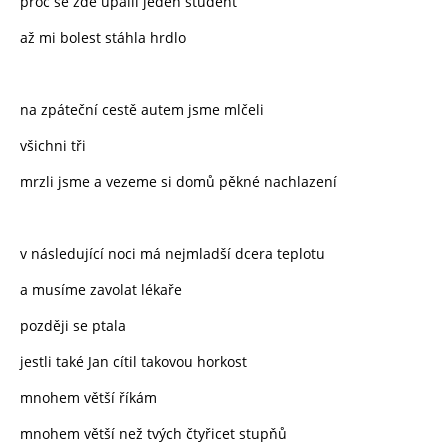
proč se zde upálil jeden student
až mi bolest stáhla hrdlo
na zpáteční cestě autem jsme mlčeli
všichni tři
mrzli jsme a vezeme si domů pěkné nachlazení
v následující noci má nejmladší dcera teplotu
a musíme zavolat lékaře
později se ptala
jestli také Jan cítil takovou horkost
mnohem větší říkám
mnohem větší než tvých čtyřicet stupňů