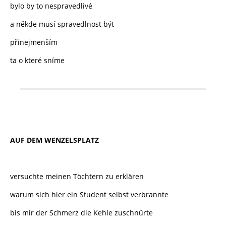
bylo by to nespravedlivé
a někde musí spravedlnost být
přinejmenším
ta o které sníme
AUF DEM WENZELSPLATZ
versuchte meinen Töchtern zu erklären
warum sich hier ein Student selbst verbrannte
bis mir der Schmerz die Kehle zuschnürte