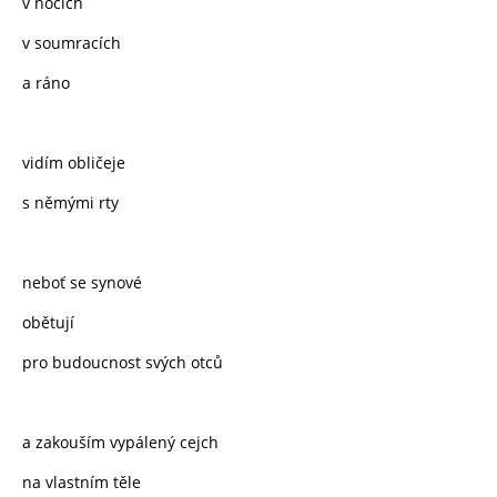
v nocích
v soumracích
a ráno
vidím obličeje
s němými rty
neboť se synové
obětují
pro budoucnost svých otců
a zakouším vypálený cejch
na vlastním těle