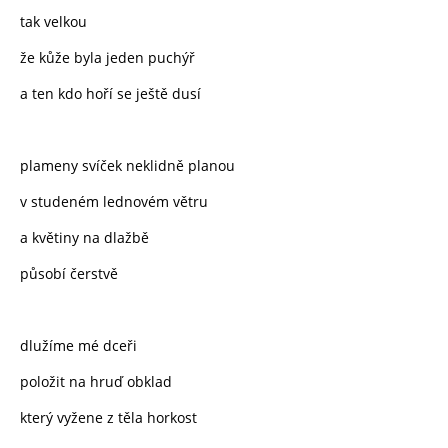
tak velkou
že kůže byla jeden puchýř
a ten kdo hoří se ještě dusí
plameny svíček neklidně planou
v studeném lednovém větru
a květiny na dlažbě
působí čerstvě
dlužíme mé dceři
položit na hruď obklad
který vyžene z těla horkost