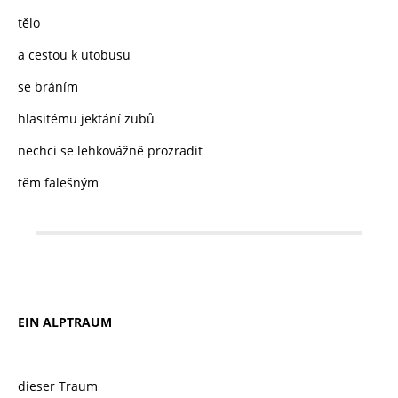
tělo
a cestou k utobusu
se bráním
hlasitému jektání zubů
nechci se lehkovážně prozradit
těm falešným
EIN ALPTRAUM
dieser Traum