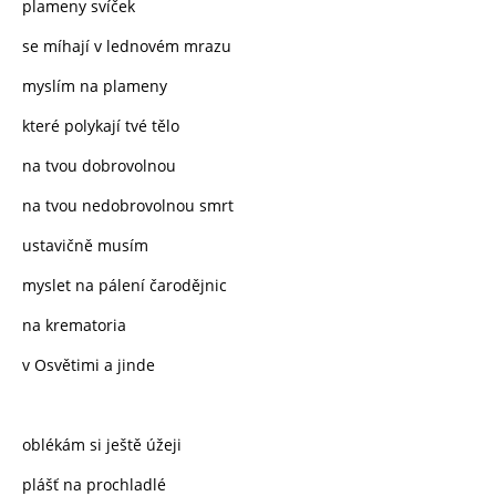
plameny svíček
se míhají v lednovém mrazu
myslím na plameny
které polykají tvé tělo
na tvou dobrovolnou
na tvou nedobrovolnou smrt
ustavičně musím
myslet na pálení čarodějnic
na krematoria
v Osvětimi a jinde
oblékám si ještě úžeji
plášť na prochladlé