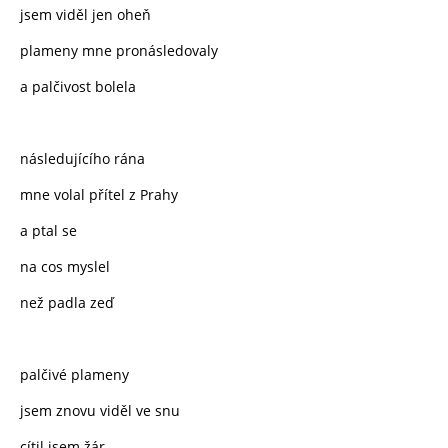
jsem viděl jen oheň
plameny mne pronásledovaly
a palčivost bolela
následujícího rána
mne volal přítel z Prahy
a ptal se
na cos myslel
než padla zeď
palčivé plameny
jsem znovu viděl ve snu
cítil jsem žár