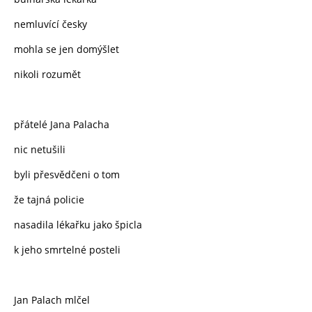
nemluvící česky
mohla se jen domýšlet
nikoli rozumět
přátelé Jana Palacha
nic netušili
byli přesvědčeni o tom
že tajná policie
nasadila lékařku jako špicla
k jeho smrtelné posteli
Jan Palach mlčel