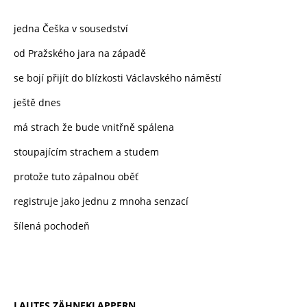
jedna Češka v sousedství
od Pražského jara na západě
se bojí přijít do blízkosti Václavského náměstí
ještě dnes
má strach že bude vnitřně spálena
stoupajícím strachem a studem
protože tuto zápalnou oběť
registruje jako jednu z mnoha senzací
šílená pochodeň
LAUTES ZÄHNEKLAPPERN