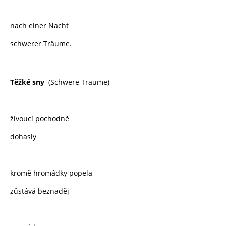
nach einer Nacht
schwerer Träume.
Těžké sny
(Schwere Träume)
živoucí pochodně
dohasly
kromě hromádky popela
zůstává beznaděj