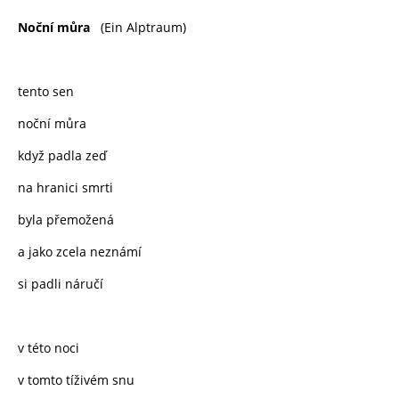
Noční můra
(Ein Alptraum)
tento sen
noční můra
když padla zeď
na hranici smrti
byla přemožená
a jako zcela neznámí
si padli náručí
v této noci
v tomto tíživém snu