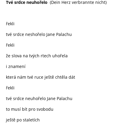
Tvé srdce neuhořelo
(Dein Herz verbrannte nicht)
řekli
tvé srdce neshořelo Jane Palachu
řekli
že slova na tvých rtech uhořela
i znamení
která nám tvé ruce ještě chtěla dát
řekli
tvé srdce neuhořelo Jane Palachu
to musí bít pro svobodu
ještě po staletích