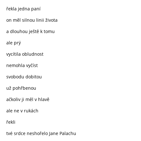
řekla jedna paní
on měl silnou linii života
a dlouhou ještě k tomu
ale prý
vycítila obludnost
nemohla vyčíst
svobodu dobitou
už pohřbenou
ačkoliv ji měl v hlavě
ale ne v rukách
řekli
tvé srdce neshořelo Jane Palachu