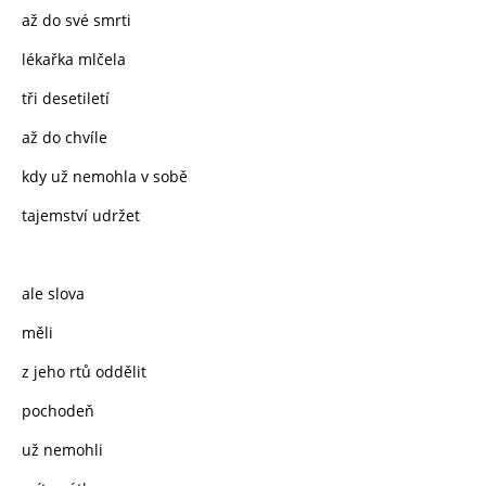
až do své smrti
lékařka mlčela
tři desetiletí
až do chvíle
kdy už nemohla v sobě
tajemství udržet
ale slova
měli
z jeho rtů oddělit
pochodeň
už nemohli